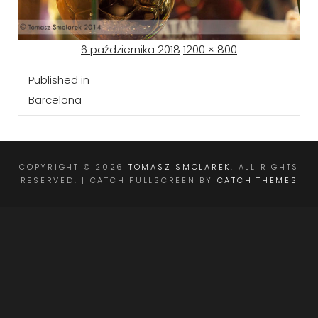
Posted
Full
6 października 2018
1200 × 800
Nawigacja
on
size
Published in
wpisu
Barcelona
COPYRIGHT © 2026
TOMASZ SMOLAREK
. ALL RIGHTS
RESERVED. | CATCH FULLSCREEN BY
CATCH THEMES