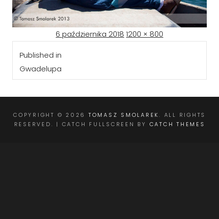
Posted
Full
6 października 2018
1200 × 800
Nawigacja
on
size
Published in
wpisu
Gwadelupa
COPYRIGHT © 2026
TOMASZ SMOLAREK
. ALL RIGHTS
RESERVED. | CATCH FULLSCREEN BY
CATCH THEMES