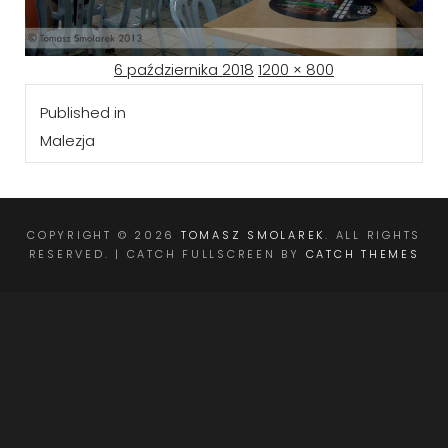
Posted
Full
6 października 2018
1200 × 800
Nawigacja
on
size
Published in
wpisu
Malezja
COPYRIGHT © 2026
TOMASZ SMOLAREK
. ALL RIGHTS
RESERVED. | CATCH FULLSCREEN BY
CATCH THEMES