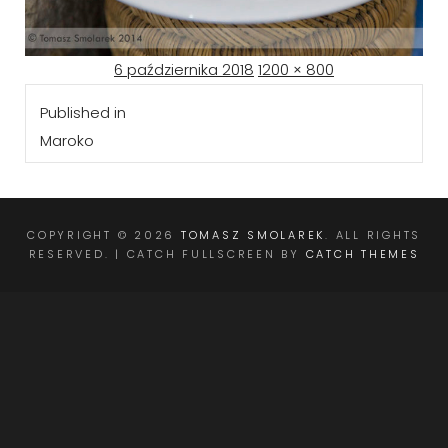
Posted
Full
6 października 2018
1200 × 800
Nawigacja
on
size
Published in
wpisu
Maroko
COPYRIGHT © 2026
TOMASZ SMOLAREK
. ALL RIGHTS
RESERVED. | CATCH FULLSCREEN BY
CATCH THEMES