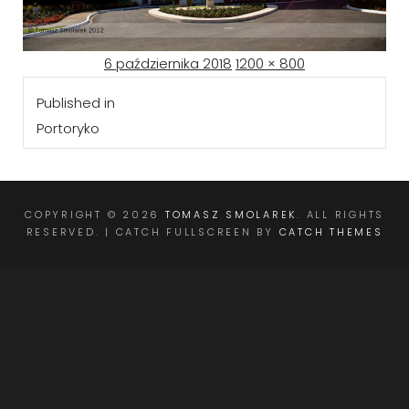
Posted
Full
6 października 2018
1200 × 800
Nawigacja
on
size
Published in
wpisu
Portoryko
COPYRIGHT © 2026
TOMASZ SMOLAREK
. ALL RIGHTS
RESERVED. | CATCH FULLSCREEN BY
CATCH THEMES