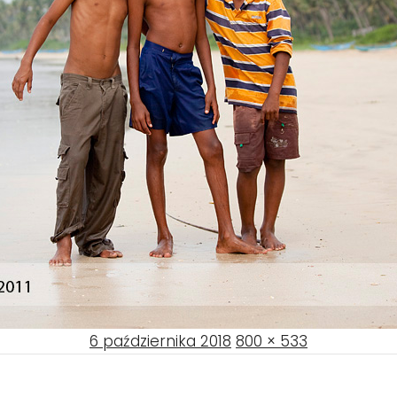
Posted
Full
6 października 2018
800 × 533
a
on
size