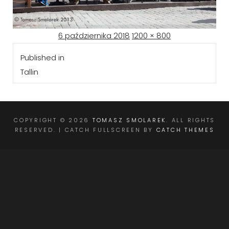
Posted
Full
6 października 2018
1200 × 800
Nawigacja
on
size
Published in
wpisu
Tallin
COPYRIGHT © 2026
TOMASZ SMOLAREK
. ALL RIGHTS
RESERVED. | CATCH FULLSCREEN BY
CATCH THEMES